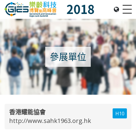
Date: Expo: 22-25 November 2018, Venue: Hall 1A-
Me
參展單位
香港耀能協會
H10
http://www.sahk1963.org.hk