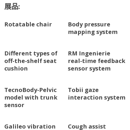
展品:
Rotatable chair
Body pressure
mapping system
Different types of
RM Ingenierie
off-the-shelf seat
real-time feedback
cushion
sensor system
TecnoBody-Pelvic
Tobii gaze
model with trunk
interaction system
sensor
Galileo vibration
Cough assist