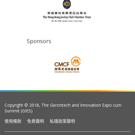
Sponsors
Copyright © 2018, The Gerontech and Innovation Expo cum
Summit (GIES)
使用條款
免責聲明
私隱政策聲明