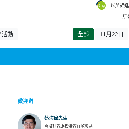
以英語進
所
伴活動
全部
11月22日
歡迎辭
蔡海偉先生
香港社會服務聯會行政總裁