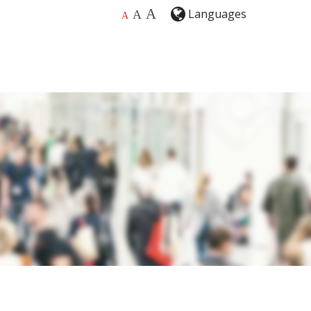
A
Languages
A
A