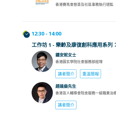
香港賽馬會慈善及社區事務執行總監
12:30 - 14:00
工作坊 1 - 樂齡及康復創科應用系列
鍾安妮女士
香港圓玄學院社會服務部經理
講者簡介
重溫簡報
趙達燊先生
香港盲人輔導會院舍服務一級職業治
講者簡介