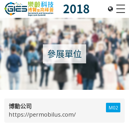
Date: Expo: 22-25 November 2018, Venue: Hall 1A-
Me
參展單位
博動公司
M02
https://permobilus.com/