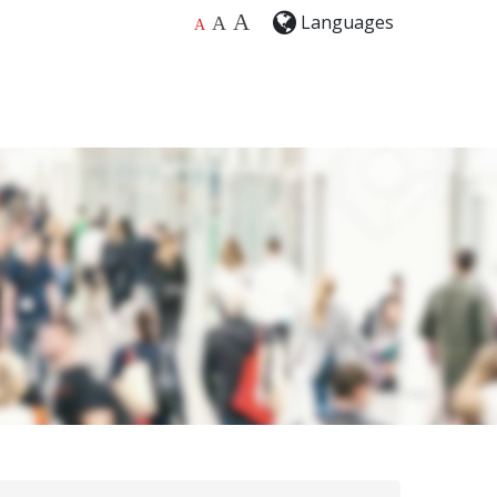
A
Languages
A
A