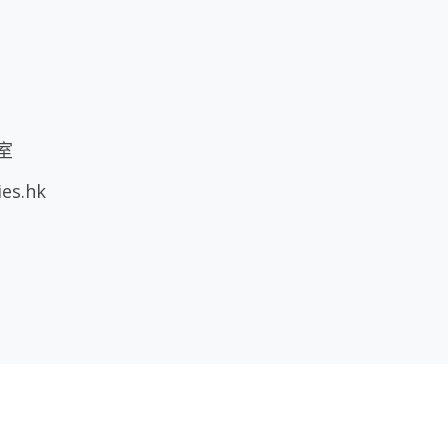
室
ies.hk