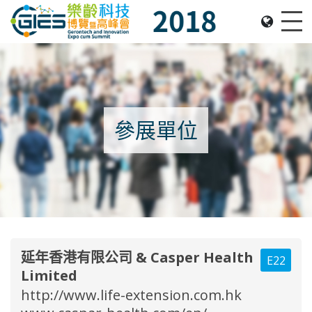
Date: Expo: 22-25 November 2018, Venue: Hall 1A-
Me
參展單位
延年香港有限公司 & Casper Health
E22
Limited
http://www.life-extension.com.hk