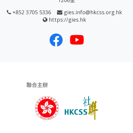
1206室
+852 3705 5336
gies.info@hkcss.org.hk
https://gies.hk
聯合主辦