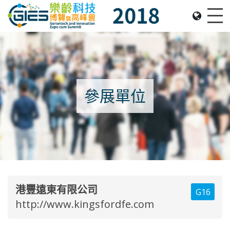
Date: Expo: 22-25 November 2018, Venue: Hall 1A-
Me
參展單位
港豐遠東有限公司
G16
http://www.kingsfordfe.com