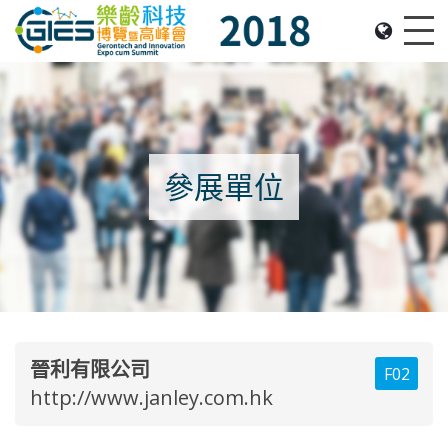
Date: Expo: 22-25 November 2018, Venue: Hall 1A-
Me
參展單位
晉利有限公司
F02
http://www.janley.com.hk