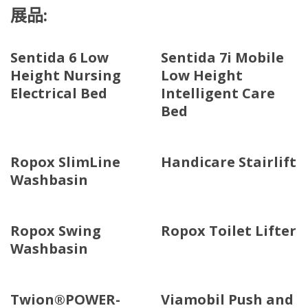
展品:
Sentida 6 Low
Sentida 7i Mobile
Height Nursing
Low Height
Electrical Bed
Intelligent Care
Bed
Ropox SlimLine
Handicare Stairlift
Washbasin
Ropox Swing
Ropox Toilet Lifter
Washbasin
Twion®POWER-
Viamobil Push and