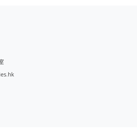
室
ies.hk