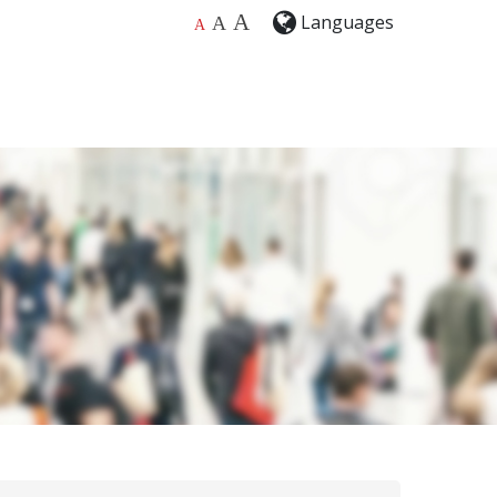
A
Languages
A
A