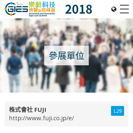
Date: Expo: 22-25 November 2018, Venue: Hall 1A-
Me
參展單位
株式會社 FUJI
L29
http://www.fuji.co.jp/e/