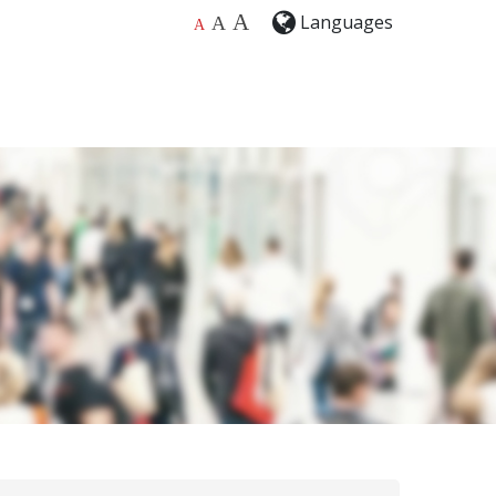
A
Languages
A
A