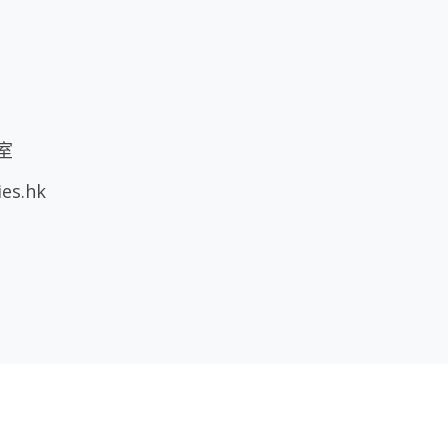
室
ies.hk