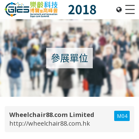
Date: Expo: 22-25 November 2018, Venue: Hall 1A-
Me
參展單位
Wheelchair88.com Limited
M04
http://wheelchair88.com.hk