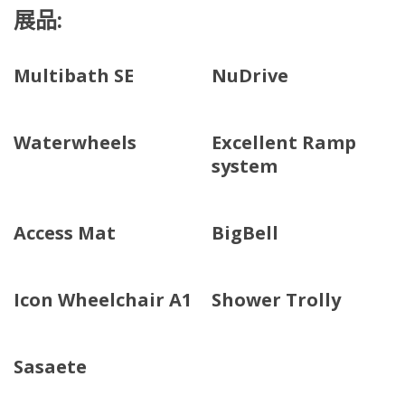
展品:
Multibath SE
NuDrive
Waterwheels
Excellent Ramp
system
Access Mat
BigBell
Icon Wheelchair A1
Shower Trolly
Sasaete